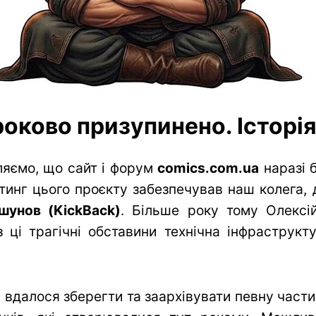
оково призупинено. Історія 
яємо, що сайт і форум
comics.com.ua
наразі 
тинг цього проєкту забезпечував наш колега, 
шунов (KickBack)
. Більше року тому Олексій
 ці трагічні обставини технічна інфраструк
вдалося зберегти та заархівувати певну частин