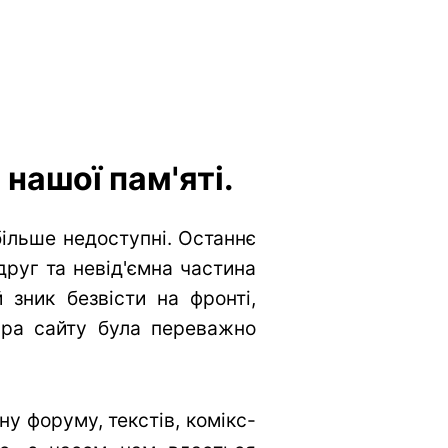
нашої пам'яті.
більше недоступні. Останнє
друг та невід'ємна частина
 зник безвісти на фронті,
тура сайту була переважно
у форуму, текстів, комікс-