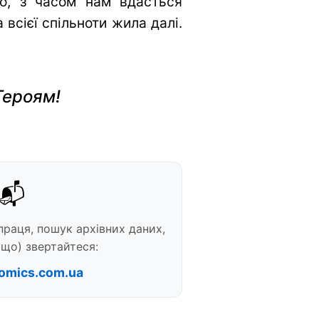
во, з часом нам вдасться
всієї спільноти жила далі.
Героям!
📬
праця, пошук архівних даних,
що) звертайтеся:
omics.com.ua