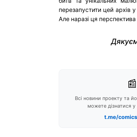
битв та унікальних малю
перезапустити цей архів у
Але наразі ця перспектива
Дякуєм
📰
Всі новини проекту та й
можете дізнатися у 
t.me/comic