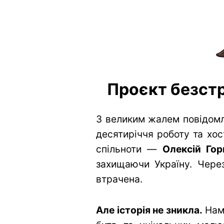
Проєкт безстр
З великим жалем повідомл
десятиріччя роботу та хос
спільноти —
Олексій Гор
захищаючи Україну. Через
втрачена.
Але історія не зникла.
Нам 