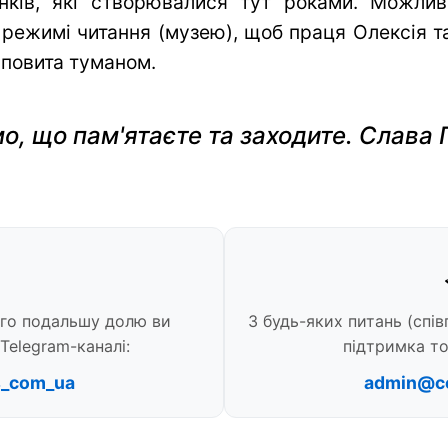
нків, які створювалися тут роками. Можли
 режимі читання (музею), щоб праця Олексія та 
 повита туманом.
о, що пам'ятаєте та заходите. Слава 
ого подальшу долю ви
З будь-яких питань (спів
Telegram-каналі:
підтримка то
s_com_ua
admin@c