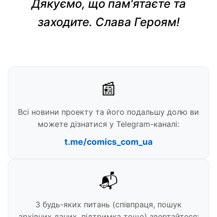
Дякуємо, що пам'ятаєте та
заходите. Слава Героям!
📰
Всі новини проекту та його подальшу долю ви
можете дізнатися у Telegram-каналі:
t.me/comics_com_ua
📬
З будь-яких питань (співпраця, пошук
архівних даних, підтримка тощо) звертайтеся: