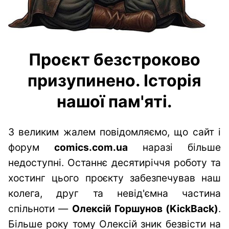
Проєкт безстроково
призупинено. Історія
нашої пам'яті.
З великим жалем повідомляємо, що сайт і
форум
comics.com.ua
наразі більше
недоступні. Останнє десятиріччя роботу та
хостинг цього проєкту забезпечував наш
колега, друг та невід'ємна частина
спільноти —
Олексій Горшунов (KickBack)
.
Більше року тому Олексій зник безвісти на