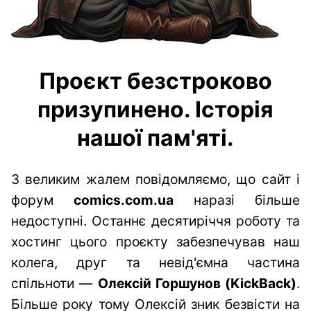
Проєкт безстроково
призупинено. Історія
нашої пам'яті.
З великим жалем повідомляємо, що сайт і
форум
comics.com.ua
наразі більше
недоступні. Останнє десятиріччя роботу та
хостинг цього проєкту забезпечував наш
колега, друг та невід'ємна частина
спільноти —
Олексій Горшунов (KickBack)
.
Більше року тому Олексій зник безвісти на