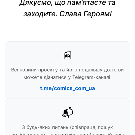
Дякуємо, що пам'ятаєте та
заходите. Слава Героям!
📰
Всі новини проекту та його подальшу долю ви
можете дізнатися у Telegram-каналі:
t.me/comics_com_ua
📬
З будь-яких питань (співпраця, пошук
архівних даних, підтримка тощо) звертайтеся: