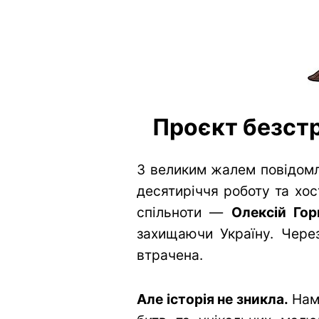
Проєкт безстр
З великим жалем повідомл
десятиріччя роботу та хос
спільноти —
Олексій Гор
захищаючи Україну. Через
втрачена.
Але історія не зникла.
Нам 