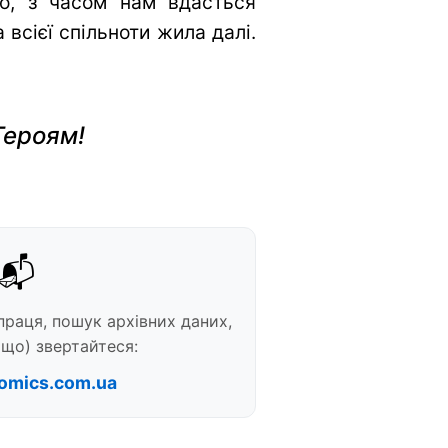
во, з часом нам вдасться
всієї спільноти жила далі.
Героям!
📬
праця, пошук архівних даних,
що) звертайтеся:
omics.com.ua