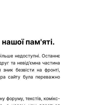
нашої пам'яті.
більше недоступні. Останнє
друг та невід'ємна частина
 зник безвісти на фронті,
тура сайту була переважно
у форуму, текстів, комікс-