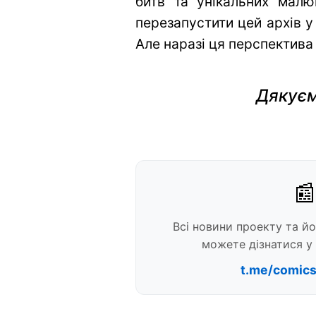
битв та унікальних малю
перезапустити цей архів у
Але наразі ця перспектива
Дякуєм
📰
Всі новини проекту та й
можете дізнатися у 
t.me/comic