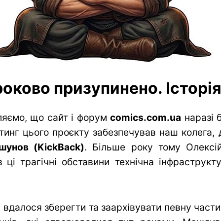
оково призупинено. Історія 
яємо, що сайт і форум
comics.com.ua
наразі 
тинг цього проєкту забезпечував наш колега, 
шунов (KickBack)
. Більше року тому Олексій
 ці трагічні обставини технічна інфраструк
вдалося зберегти та заархівувати певну частин