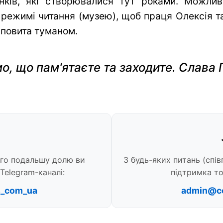
нків, які створювалися тут роками. Можли
 режимі читання (музею), щоб праця Олексія та 
 повита туманом.
о, що пам'ятаєте та заходите. Слава 
ого подальшу долю ви
З будь-яких питань (спів
Telegram-каналі:
підтримка то
s_com_ua
admin@c