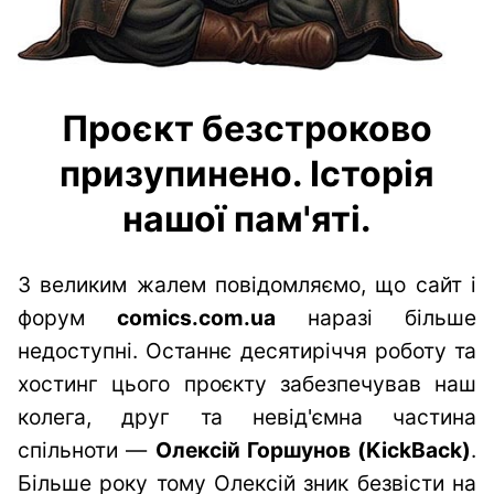
Проєкт безстроково
призупинено. Історія
нашої пам'яті.
З великим жалем повідомляємо, що сайт і
форум
comics.com.ua
наразі більше
недоступні. Останнє десятиріччя роботу та
хостинг цього проєкту забезпечував наш
колега, друг та невід'ємна частина
спільноти —
Олексій Горшунов (KickBack)
.
Більше року тому Олексій зник безвісти на