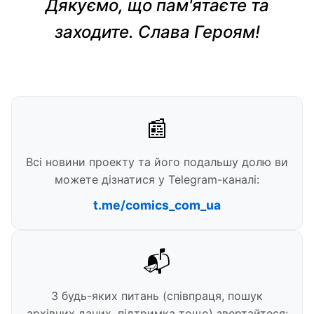
Дякуємо, що пам'ятаєте та
заходите. Слава Героям!
📰
Всі новини проекту та його подальшу долю ви
можете дізнатися у Telegram-каналі:
t.me/comics_com_ua
📬
З будь-яких питань (співпраця, пошук
архівних даних, підтримка тощо) звертайтеся: