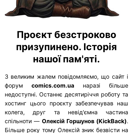
Проєкт безстроково
призупинено. Історія
нашої пам'яті.
З великим жалем повідомляємо, що сайт і
форум
comics.com.ua
наразі більше
недоступні. Останнє десятиріччя роботу та
хостинг цього проєкту забезпечував наш
колега, друг та невід'ємна частина
спільноти —
Олексій Горшунов (KickBack)
.
Більше року тому Олексій зник безвісти на