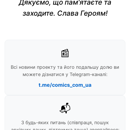
Дякуємо, що пам'ятаєте та
заходите. Слава Героям!
📰
Всі новини проекту та його подальшу долю ви
можете дізнатися у Telegram-каналі:
t.me/comics_com_ua
📬
З будь-яких питань (співпраця, пошук
архівних даних, підтримка тощо) звертайтеся: