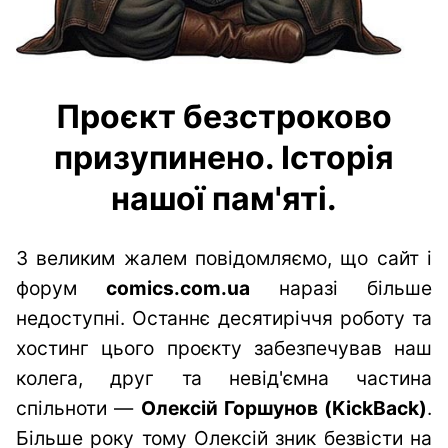
Проєкт безстроково
призупинено. Історія
нашої пам'яті.
З великим жалем повідомляємо, що сайт і
форум
comics.com.ua
наразі більше
недоступні. Останнє десятиріччя роботу та
хостинг цього проєкту забезпечував наш
колега, друг та невід'ємна частина
спільноти —
Олексій Горшунов (KickBack)
.
Більше року тому Олексій зник безвісти на