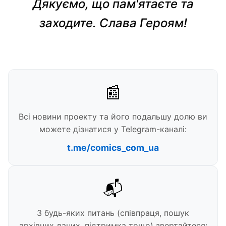
Дякуємо, що пам'ятаєте та
заходите. Слава Героям!
📰
Всі новини проекту та його подальшу долю ви
можете дізнатися у Telegram-каналі:
t.me/comics_com_ua
📬
З будь-яких питань (співпраця, пошук
архівних даних, підтримка тощо) звертайтеся: