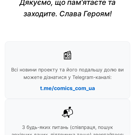
Дякуємо, що пам'ятаєте та
заходите. Слава Героям!
📰
Всі новини проекту та його подальшу долю ви
можете дізнатися у Telegram-каналі:
t.me/comics_com_ua
📬
З будь-яких питань (співпраця, пошук
архівних даних, підтримка тощо) звертайтеся: