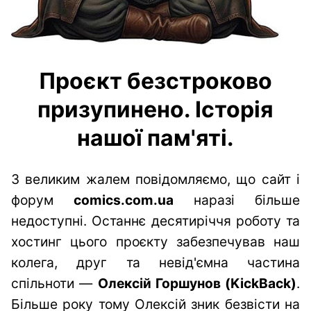
Проєкт безстроково
призупинено. Історія
нашої пам'яті.
З великим жалем повідомляємо, що сайт і
форум
comics.com.ua
наразі більше
недоступні. Останнє десятиріччя роботу та
хостинг цього проєкту забезпечував наш
колега, друг та невід'ємна частина
спільноти —
Олексій Горшунов (KickBack)
.
Більше року тому Олексій зник безвісти на