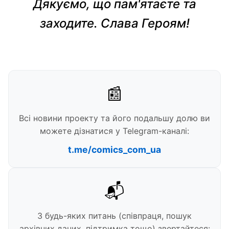
Дякуємо, що пам'ятаєте та
заходите. Слава Героям!
📰
Всі новини проекту та його подальшу долю ви
можете дізнатися у Telegram-каналі:
t.me/comics_com_ua
📬
З будь-яких питань (співпраця, пошук
архівних даних, підтримка тощо) звертайтеся: