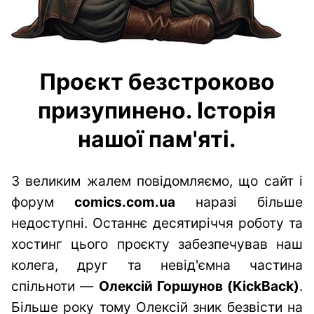
Проєкт безстроково
призупинено. Історія
нашої пам'яті.
З великим жалем повідомляємо, що сайт і
форум
comics.com.ua
наразі більше
недоступні. Останнє десятиріччя роботу та
хостинг цього проєкту забезпечував наш
колега, друг та невід'ємна частина
спільноти —
Олексій Горшунов (KickBack)
.
Більше року тому Олексій зник безвісти на