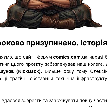
оково призупинено. Історія 
яємо, що сайт і форум
comics.com.ua
наразі 
тинг цього проєкту забезпечував наш колега, 
шунов (KickBack)
. Більше року тому Олексій
 ці трагічні обставини технічна інфраструк
вдалося зберегти та заархівувати певну частин