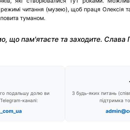
нків, які створювалися тут роками. Можли
 режимі читання (музею), щоб праця Олексія та 
 повита туманом.
о, що пам'ятаєте та заходите. Слава 
ого подальшу долю ви
З будь-яких питань (спів
Telegram-каналі:
підтримка то
s_com_ua
admin@c