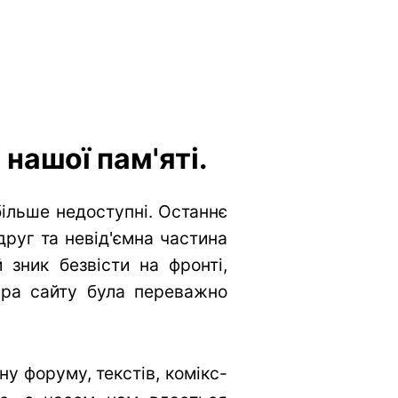
нашої пам'яті.
більше недоступні. Останнє
друг та невід'ємна частина
 зник безвісти на фронті,
тура сайту була переважно
у форуму, текстів, комікс-