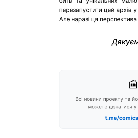
битв та унікальних малю
перезапустити цей архів у
Але наразі ця перспектива
Дякуєм
📰
Всі новини проекту та й
можете дізнатися у 
t.me/comic