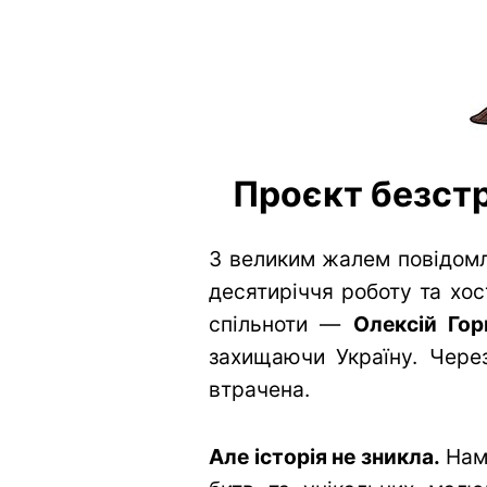
Проєкт безстр
З великим жалем повідомл
десятиріччя роботу та хос
спільноти —
Олексій Гор
захищаючи Україну. Через
втрачена.
Але історія не зникла.
Нам 