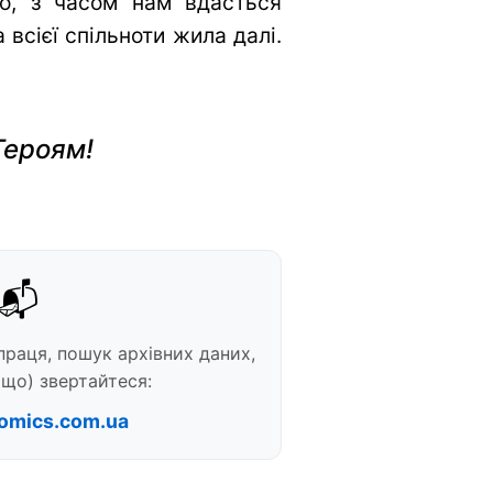
во, з часом нам вдасться
всієї спільноти жила далі.
Героям!
📬
праця, пошук архівних даних,
що) звертайтеся:
omics.com.ua