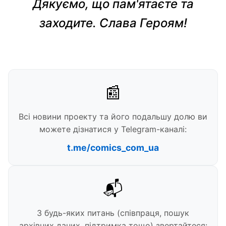
Дякуємо, що пам'ятаєте та
заходите. Слава Героям!
📰
Всі новини проекту та його подальшу долю ви
можете дізнатися у Telegram-каналі:
t.me/comics_com_ua
📬
З будь-яких питань (співпраця, пошук
архівних даних, підтримка тощо) звертайтеся: