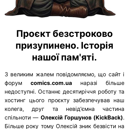
Проєкт безстроково
призупинено. Історія
нашої пам'яті.
З великим жалем повідомляємо, що сайт і
форум
comics.com.ua
наразі більше
недоступні. Останнє десятиріччя роботу та
хостинг цього проєкту забезпечував наш
колега, друг та невід'ємна частина
спільноти —
Олексій Горшунов (KickBack)
.
Більше року тому Олексій зник безвісти на