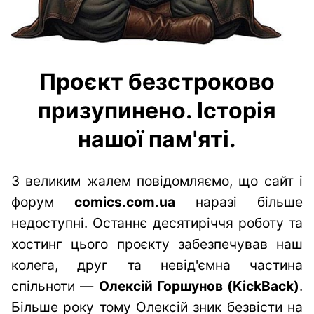
Проєкт безстроково
призупинено. Історія
нашої пам'яті.
З великим жалем повідомляємо, що сайт і
форум
comics.com.ua
наразі більше
недоступні. Останнє десятиріччя роботу та
хостинг цього проєкту забезпечував наш
колега, друг та невід'ємна частина
спільноти —
Олексій Горшунов (KickBack)
.
Більше року тому Олексій зник безвісти на