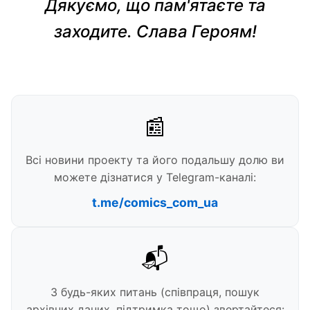
Дякуємо, що пам'ятаєте та
заходите. Слава Героям!
📰
Всі новини проекту та його подальшу долю ви
можете дізнатися у Telegram-каналі:
t.me/comics_com_ua
📬
З будь-яких питань (співпраця, пошук
архівних даних, підтримка тощо) звертайтеся: