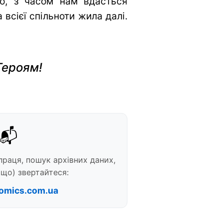
во, з часом нам вдасться
всієї спільноти жила далі.
Героям!
📬
праця, пошук архівних даних,
що) звертайтеся:
omics.com.ua