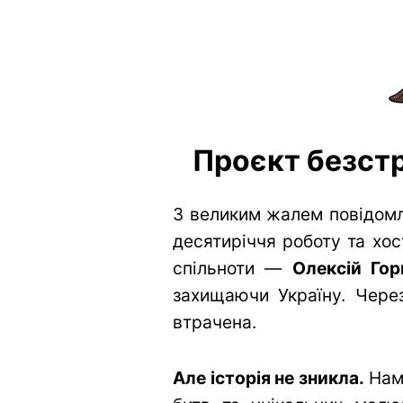
Проєкт безстр
З великим жалем повідомл
десятиріччя роботу та хос
спільноти —
Олексій Гор
захищаючи Україну. Через
втрачена.
Але історія не зникла.
Нам 