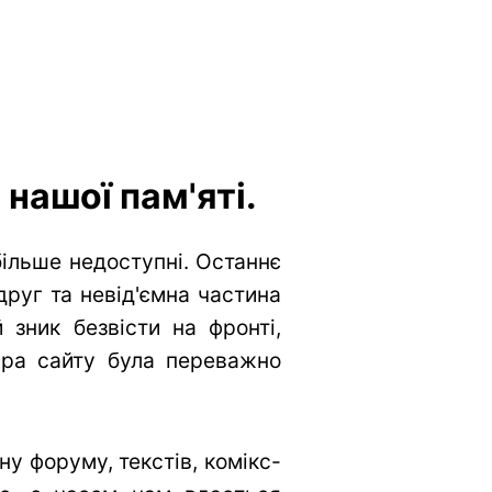
нашої пам'яті.
більше недоступні. Останнє
друг та невід'ємна частина
 зник безвісти на фронті,
тура сайту була переважно
у форуму, текстів, комікс-