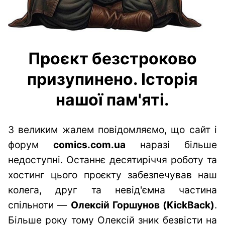
Проєкт безстроково
призупинено. Історія
нашої пам'яті.
З великим жалем повідомляємо, що сайт і
форум
comics.com.ua
наразі більше
недоступні. Останнє десятиріччя роботу та
хостинг цього проєкту забезпечував наш
колега, друг та невід'ємна частина
спільноти —
Олексій Горшунов (KickBack)
.
Більше року тому Олексій зник безвісти на