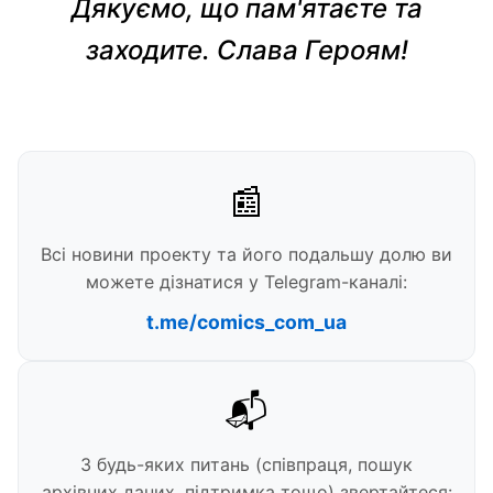
Дякуємо, що пам'ятаєте та
заходите. Слава Героям!
📰
Всі новини проекту та його подальшу долю ви
можете дізнатися у Telegram-каналі:
t.me/comics_com_ua
📬
З будь-яких питань (співпраця, пошук
архівних даних, підтримка тощо) звертайтеся: