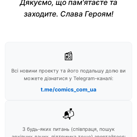
Дякуємо, що пам'ятаєте та
заходите. Слава Героям!
📰
Всі новини проекту та його подальшу долю ви
можете дізнатися у Telegram-каналі:
t.me/comics_com_ua
📬
З будь-яких питань (співпраця, пошук
архівних даних, підтримка тощо) звертайтеся: