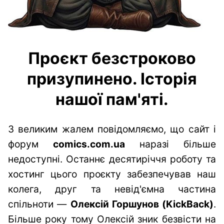
Проєкт безстроково
призупинено. Історія
нашої пам'яті.
З великим жалем повідомляємо, що сайт і
форум
comics.com.ua
наразі більше
недоступні. Останнє десятиріччя роботу та
хостинг цього проєкту забезпечував наш
колега, друг та невід'ємна частина
спільноти —
Олексій Горшунов (KickBack)
.
Більше року тому Олексій зник безвісти на