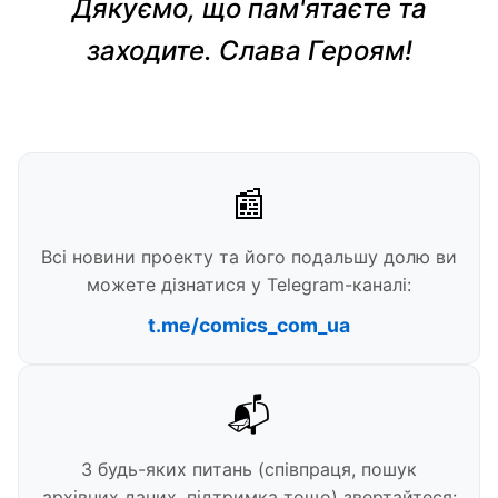
Дякуємо, що пам'ятаєте та
заходите. Слава Героям!
📰
Всі новини проекту та його подальшу долю ви
можете дізнатися у Telegram-каналі:
t.me/comics_com_ua
📬
З будь-яких питань (співпраця, пошук
архівних даних, підтримка тощо) звертайтеся: