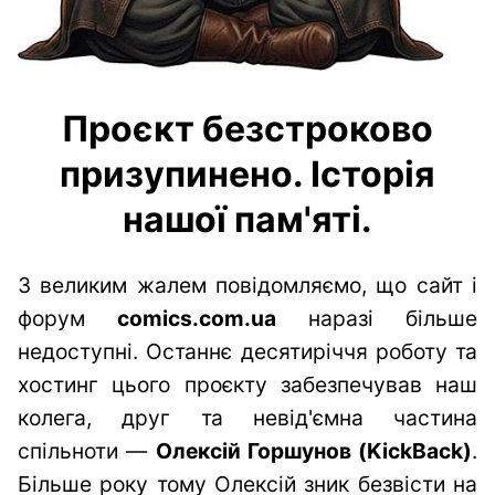
Проєкт безстроково
призупинено. Історія
нашої пам'яті.
З великим жалем повідомляємо, що сайт і
форум
comics.com.ua
наразі більше
недоступні. Останнє десятиріччя роботу та
хостинг цього проєкту забезпечував наш
колега, друг та невід'ємна частина
спільноти —
Олексій Горшунов (KickBack)
.
Більше року тому Олексій зник безвісти на