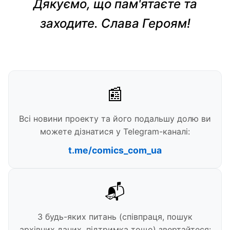
Дякуємо, що пам'ятаєте та
заходите. Слава Героям!
📰
Всі новини проекту та його подальшу долю ви
можете дізнатися у Telegram-каналі:
t.me/comics_com_ua
📬
З будь-яких питань (співпраця, пошук
архівних даних, підтримка тощо) звертайтеся: