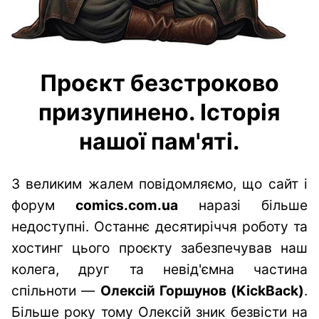
Проєкт безстроково
призупинено. Історія
нашої пам'яті.
З великим жалем повідомляємо, що сайт і
форум
comics.com.ua
наразі більше
недоступні. Останнє десятиріччя роботу та
хостинг цього проєкту забезпечував наш
колега, друг та невід'ємна частина
спільноти —
Олексій Горшунов (KickBack)
.
Більше року тому Олексій зник безвісти на