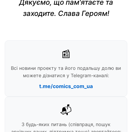
Дякуємо, що пам'ятаєте та
заходите. Слава Героям!
📰
Всі новини проекту та його подальшу долю ви
можете дізнатися у Telegram-каналі:
t.me/comics_com_ua
📬
З будь-яких питань (співпраця, пошук
архівних даних, підтримка тощо) звертайтеся: