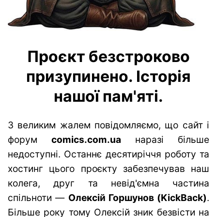
Проєкт безстроково
призупинено. Історія
нашої пам'яті.
З великим жалем повідомляємо, що сайт і
форум
comics.com.ua
наразі більше
недоступні. Останнє десятиріччя роботу та
хостинг цього проєкту забезпечував наш
колега, друг та невід'ємна частина
спільноти —
Олексій Горшунов (KickBack)
.
Більше року тому Олексій зник безвісти на