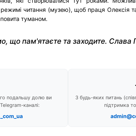
нків, які створювалися тут роками. Можли
 режимі читання (музею), щоб праця Олексія та 
 повита туманом.
о, що пам'ятаєте та заходите. Слава 
ого подальшу долю ви
З будь-яких питань (спів
Telegram-каналі:
підтримка то
s_com_ua
admin@c