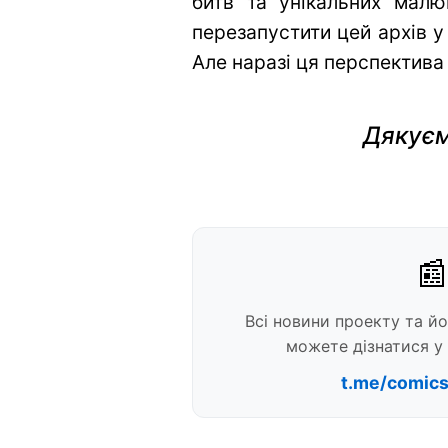
битв та унікальних малю
перезапустити цей архів у
Але наразі ця перспектива
Дякуєм
📰
Всі новини проекту та й
можете дізнатися у 
t.me/comic