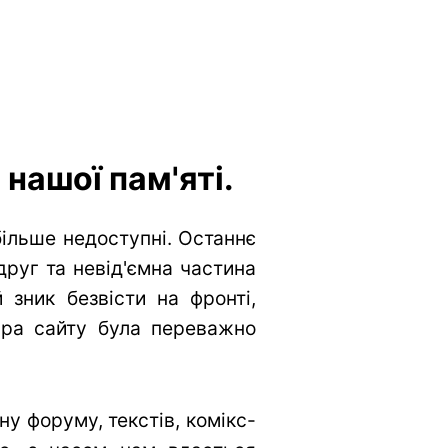
нашої пам'яті.
більше недоступні. Останнє
друг та невід'ємна частина
 зник безвісти на фронті,
тура сайту була переважно
у форуму, текстів, комікс-