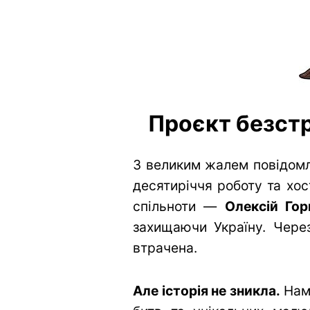
Проєкт безстр
З великим жалем повідомл
десятиріччя роботу та хос
спільноти —
Олексій Гор
захищаючи Україну. Через
втрачена.
Але історія не зникла.
Нам 