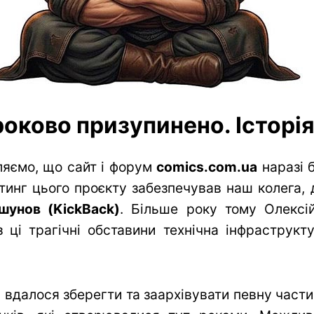
оково призупинено. Історія 
яємо, що сайт і форум
comics.com.ua
наразі 
тинг цього проєкту забезпечував наш колега, 
шунов (KickBack)
. Більше року тому Олексій
 ці трагічні обставини технічна інфраструк
вдалося зберегти та заархівувати певну частин