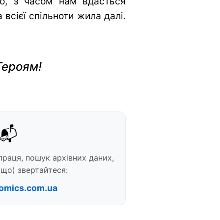
во, з часом нам вдасться
всієї спільноти жила далі.
Героям!
📬
праця, пошук архівних даних,
що) звертайтеся:
omics.com.ua