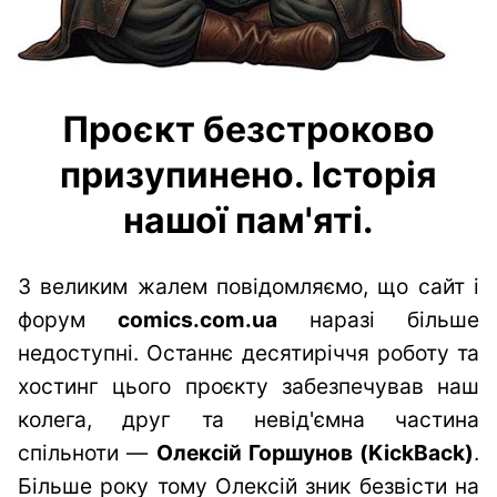
Проєкт безстроково
призупинено. Історія
нашої пам'яті.
З великим жалем повідомляємо, що сайт і
форум
comics.com.ua
наразі більше
недоступні. Останнє десятиріччя роботу та
хостинг цього проєкту забезпечував наш
колега, друг та невід'ємна частина
спільноти —
Олексій Горшунов (KickBack)
.
Більше року тому Олексій зник безвісти на