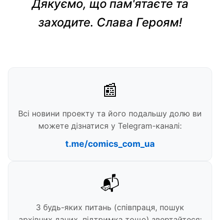
Дякуємо, що пам'ятаєте та
заходите. Слава Героям!
📰
Всі новини проекту та його подальшу долю ви
можете дізнатися у Telegram-каналі:
t.me/comics_com_ua
📬
З будь-яких питань (співпраця, пошук
архівних даних, підтримка тощо) звертайтеся: