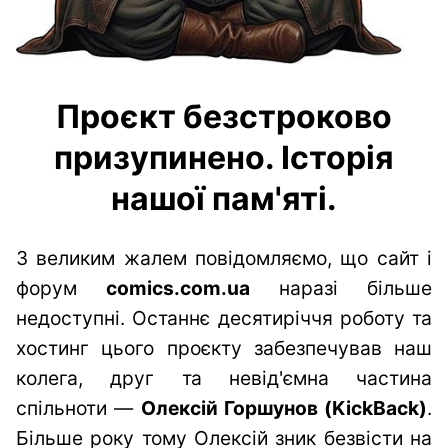
Проєкт безстроково
призупинено. Історія
нашої пам'яті.
З великим жалем повідомляємо, що сайт і
форум
comics.com.ua
наразі більше
недоступні. Останнє десятиріччя роботу та
хостинг цього проєкту забезпечував наш
колега, друг та невід'ємна частина
спільноти —
Олексій Горшунов (KickBack)
.
Більше року тому Олексій зник безвісти на