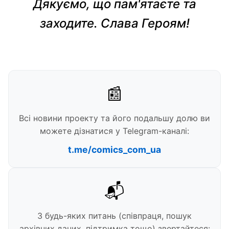
Дякуємо, що пам'ятаєте та
заходите. Слава Героям!
📰
Всі новини проекту та його подальшу долю ви
можете дізнатися у Telegram-каналі:
t.me/comics_com_ua
📬
З будь-яких питань (співпраця, пошук
архівних даних, підтримка тощо) звертайтеся: