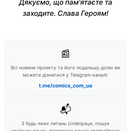
Дякуємо, що пам'ятаєте та
заходите. Слава Героям!
📰
Всі новини проекту та його подальшу долю ви
можете дізнатися у Telegram-каналі:
t.me/comics_com_ua
📬
З будь-яких питань (співпраця, пошук
архівних даних, підтримка тощо) звертайтеся: