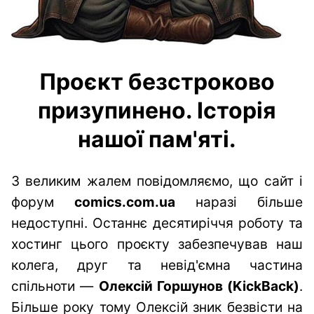
Проєкт безстроково
призупинено. Історія
нашої пам'яті.
З великим жалем повідомляємо, що сайт і
форум
comics.com.ua
наразі більше
недоступні. Останнє десятиріччя роботу та
хостинг цього проєкту забезпечував наш
колега, друг та невід'ємна частина
спільноти —
Олексій Горшунов (KickBack)
.
Більше року тому Олексій зник безвісти на