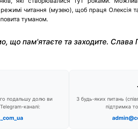
нків, які створювалися тут роками. Можли
 режимі читання (музею), щоб праця Олексія та 
 повита туманом.
о, що пам'ятаєте та заходите. Слава 
ого подальшу долю ви
З будь-яких питань (спів
Telegram-каналі:
підтримка то
s_com_ua
admin@c