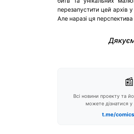
битв та унікальних малю
перезапустити цей архів у
Але наразі ця перспектива
Дякуєм
📰
Всі новини проекту та й
можете дізнатися у 
t.me/comic