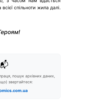
во, з часом нам вдасться
всієї спільноти жила далі.
Героям!
📬
праця, пошук архівних даних,
що) звертайтеся:
omics.com.ua