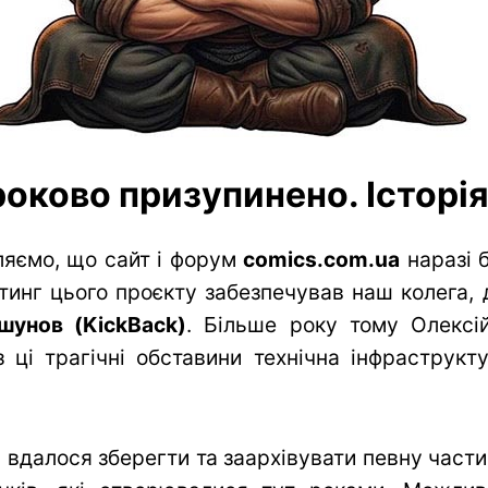
оково призупинено. Історія 
яємо, що сайт і форум
comics.com.ua
наразі 
тинг цього проєкту забезпечував наш колега, 
шунов (KickBack)
. Більше року тому Олексій
 ці трагічні обставини технічна інфраструк
вдалося зберегти та заархівувати певну частин