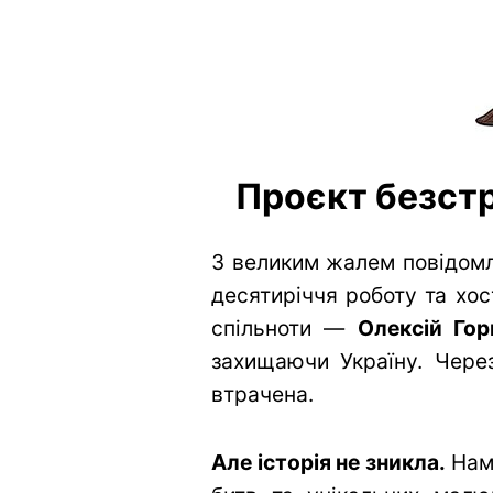
Проєкт безстр
З великим жалем повідомл
десятиріччя роботу та хос
спільноти —
Олексій Гор
захищаючи Україну. Через
втрачена.
Але історія не зникла.
Нам 