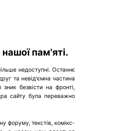
нашої пам'яті.
більше недоступні. Останнє
друг та невід'ємна частина
 зник безвісти на фронті,
тура сайту була переважно
у форуму, текстів, комікс-