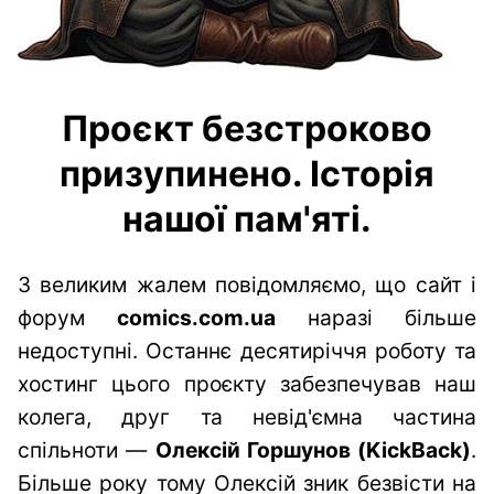
Проєкт безстроково
призупинено. Історія
нашої пам'яті.
З великим жалем повідомляємо, що сайт і
форум
comics.com.ua
наразі більше
недоступні. Останнє десятиріччя роботу та
хостинг цього проєкту забезпечував наш
колега, друг та невід'ємна частина
спільноти —
Олексій Горшунов (KickBack)
.
Більше року тому Олексій зник безвісти на