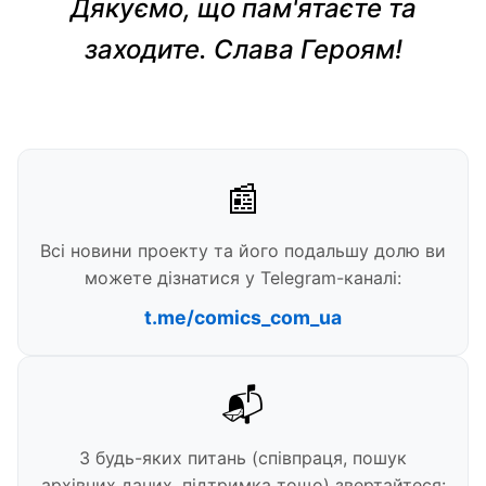
Дякуємо, що пам'ятаєте та
заходите. Слава Героям!
📰
Всі новини проекту та його подальшу долю ви
можете дізнатися у Telegram-каналі:
t.me/comics_com_ua
📬
З будь-яких питань (співпраця, пошук
архівних даних, підтримка тощо) звертайтеся: