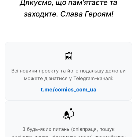
Дякуємо, що пам'ятаєте та
заходите. Слава Героям!
📰
Всі новини проекту та його подальшу долю ви
можете дізнатися у Telegram-каналі:
t.me/comics_com_ua
📬
З будь-яких питань (співпраця, пошук
архівних даних, підтримка тощо) звертайтеся: