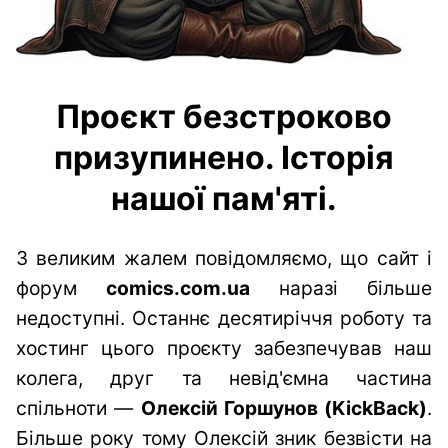
Проєкт безстроково
призупинено. Історія
нашої пам'яті.
З великим жалем повідомляємо, що сайт і
форум
comics.com.ua
наразі більше
недоступні. Останнє десятиріччя роботу та
хостинг цього проєкту забезпечував наш
колега, друг та невід'ємна частина
спільноти —
Олексій Горшунов (KickBack)
.
Більше року тому Олексій зник безвісти на