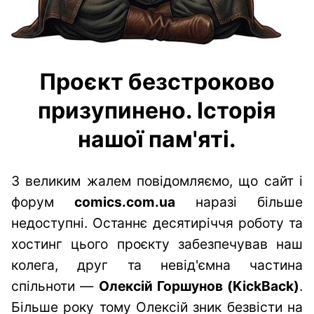
Проєкт безстроково
призупинено. Історія
нашої пам'яті.
З великим жалем повідомляємо, що сайт і
форум
comics.com.ua
наразі більше
недоступні. Останнє десятиріччя роботу та
хостинг цього проєкту забезпечував наш
колега, друг та невід'ємна частина
спільноти —
Олексій Горшунов (KickBack)
.
Більше року тому Олексій зник безвісти на