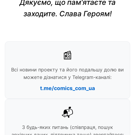
Дякуємо, що пам'ятаєте та
заходите. Слава Героям!
📰
Всі новини проекту та його подальшу долю ви
можете дізнатися у Telegram-каналі:
t.me/comics_com_ua
📬
З будь-яких питань (співпраця, пошук
архівних даних, підтримка тощо) звертайтеся: